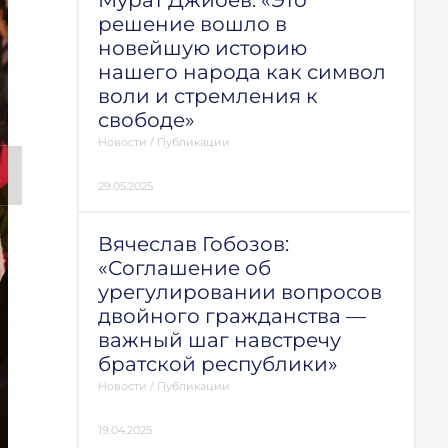
Мурат Джиоев: «Это
решение вошло в
новейшую историю
нашего народа как символ
воли и стремления к
свободе»
Новости
/
Публикации
29.05.2025
Вячеслав Гобозов:
«Соглашение об
урегулировании вопросов
двойного гражданства —
важный шаг навстречу
братской республики»
Новости
/
Публикации
19.04.2025