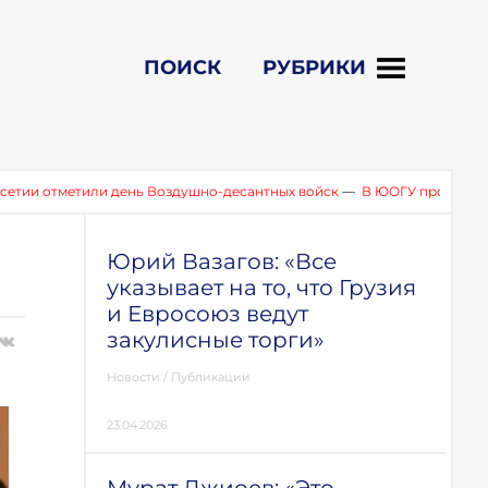
ПОИСК
РУБРИКИ
ли день Воздушно-десантных войск
—
В ЮОГУ прошел круглый стол 
Юрий Вазагов: «Все
указывает на то, что Грузия
и Евросоюз ведут
закулисные торги»
Новости
/
Публикации
23.04.2026