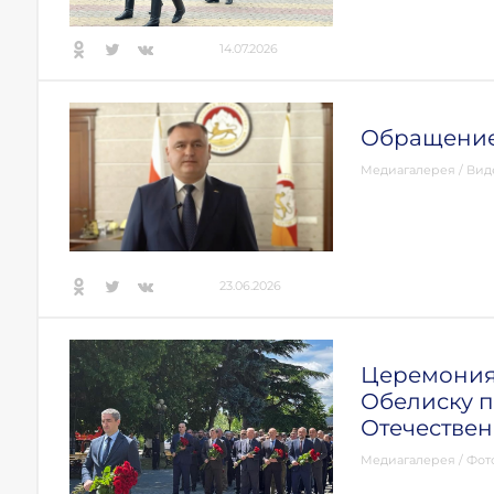
14.07.2026
Обращение
Медиагалерея
/
Вид
23.06.2026
Церемония 
Обелиску 
Отечестве
Медиагалерея
/
Фот