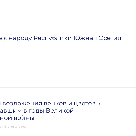
 к народу Республики Южная Осетия
ео
возложения венков и цветов к
павшим в годы Великой
нной войны
о
/
Фотогалерея