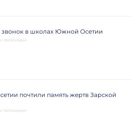
 звонок в школах Южной Осетии
о
/
Фотогалерея
етии почтили память жертв Зарской
о
/
Фотогалерея