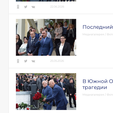
22.06.2026
Последний
Медиагалерея
/
Фот
25.05.2026
В Южной Ос
трагедии
Медиагалерея
/
Фот