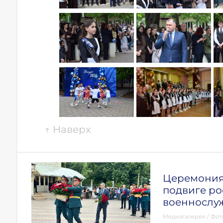
↑
Наверх
Церемония 
подвиге ро
военнослу
Медиагалерея
/
Фот