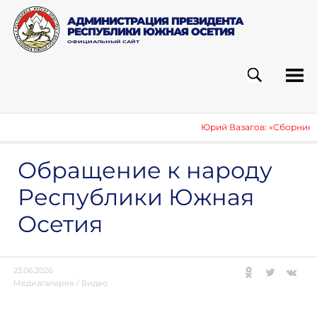
АДМИНИСТРАЦИЯ ПРЕЗИДЕНТА
РЕСПУБЛИКИ ЮЖНАЯ ОСЕТИЯ
ОФИЦИАЛЬНЫЙ САЙТ
ПОИСК
РУБ
Юрий Вазагов: «Сборник о 
Обращение к народу
Республики Южная
Осетия
23.06.2026
Медиагалерея
/
Видео