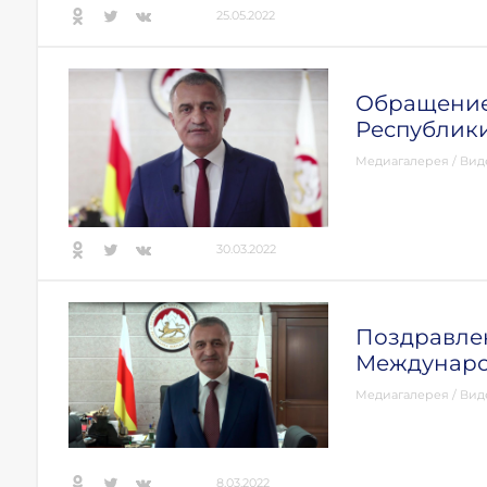
25.05.2022
Обращение
Республик
Медиагалерея
/
Вид
30.03.2022
Поздравле
Междунаро
Медиагалерея
/
Вид
8.03.2022