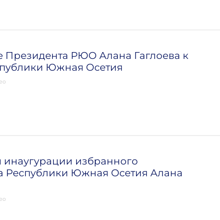
 Президента РЮО Алана Гаглоева к
спублики Южная Осетия
ео
 инаугурации избранного
а Республики Южная Осетия Алана
ео