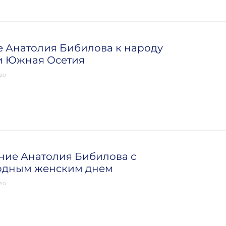
 Анатолия Бибилова к народу
и Южная Осетия
ео
ние Анатолия Бибилова с
дным женским днем
ео