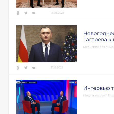
18.03.2023
Новогодне
Гаглоева к
Медиагалерея
/
Вид
31.12.2022
Интервью т
Медиагалерея
/
Вид