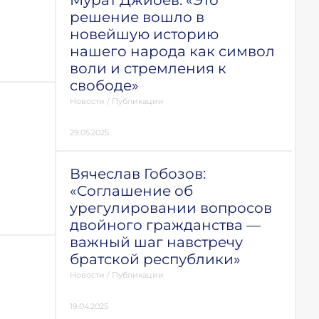
Мурат Джиоев: «Это
решение вошло в
новейшую историю
нашего народа как символ
воли и стремления к
свободе»
Новости
/
Публикации
29.05.2025
Вячеслав Гобозов:
«Соглашение об
урегулировании вопросов
двойного гражданства —
важный шаг навстречу
братской республики»
Новости
/
Публикации
19.04.2025