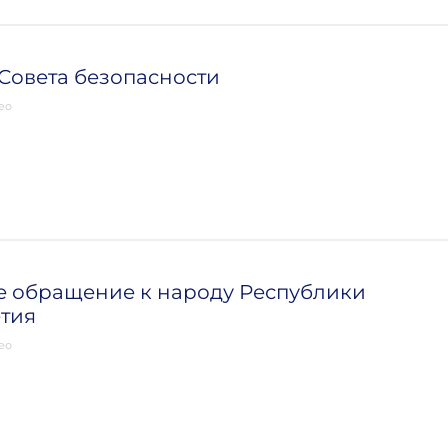
Совета безопасности
ео
е обращение к народу Республики
тия
ео