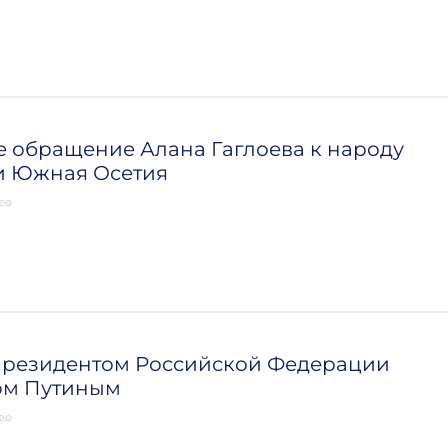
 обращение Алана Гаглоева к народу
и Южная Осетия
ео
 Президентом Российской Федерации
м Путиным
ео