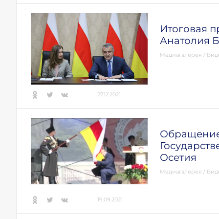
Итоговая 
Анатолия 
Медиагалерея
/
Вид
27.12.2021
Обращение
Государств
Осетия
Медиагалерея
/
Вид
19.09.2021