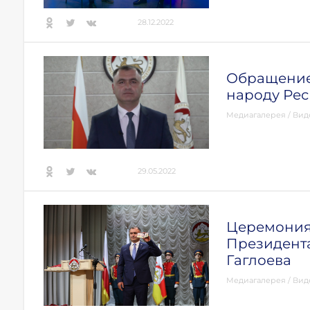
28.12.2022
Обращение
народу Ре
Медиагалерея
/
Вид
29.05.2022
Церемония
Президент
Гаглоева
Медиагалерея
/
Вид