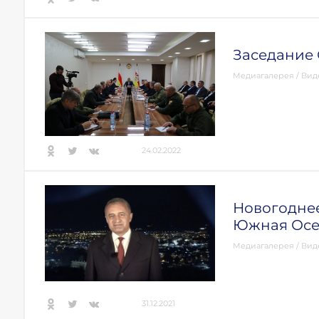
Заседание 
Медиагалерея
/
Вид
24.02.2022
Новогодне
Южная Осе
Медиагалерея
/
Вид
31.12.2021