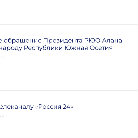
е обращение Президента РЮО Алана
 народу Республики Южная Осетия
ео
елеканалу «Россия 24»
ео