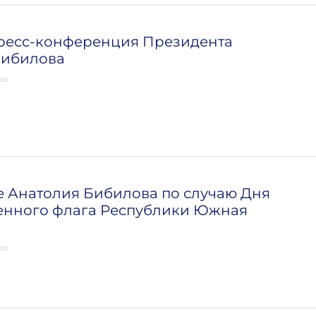
пресс-конференция Президента
Бибилова
ео
 Анатолия Бибилова по случаю Дня
енного флага Республики Южная
ео