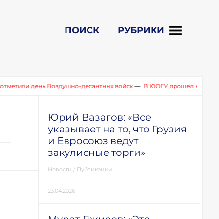
ПОИСК
РУБРИКИ
ь Воздушно-десантных войск
—
В ЮОГУ прошел круглый стол по ито
Юрий Вазагов: «Все
указывает на то, что Грузия
и Евросоюз ведут
закулисные торги»
Новости
/
Публикации
23.04.2026