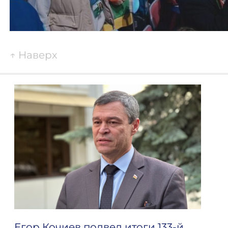
↑
Наверх
Егор Кочиев подвел итоги 133-й