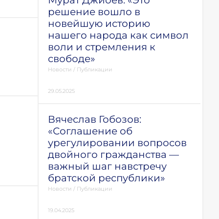
Мурат Джиоев: «Это
решение вошло в
новейшую историю
нашего народа как символ
воли и стремления к
свободе»
Новости
/
Публикации
29.05.2025
Вячеслав Гобозов:
«Соглашение об
урегулировании вопросов
двойного гражданства —
важный шаг навстречу
братской республики»
Новости
/
Публикации
19.04.2025