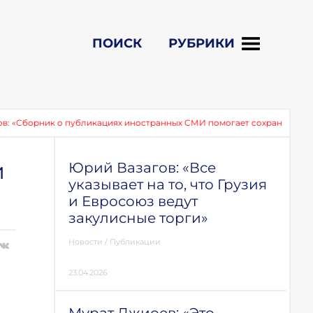
ПОИСК
РУБРИКИ
борник о публикациях иностранных СМИ помогает сохранить память о 
и
Юрий Вазагов: «Все
указывает на то, что Грузия
и Евросоюз ведут
закулисные торги»
Новости
/
Публикации
23.04.2026