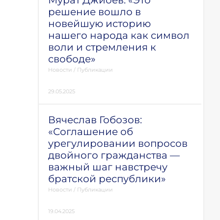
Мурат Джиоев: «Это
решение вошло в
новейшую историю
нашего народа как символ
воли и стремления к
свободе»
Новости
/
Публикации
29.05.2025
Вячеслав Гобозов:
«Соглашение об
урегулировании вопросов
двойного гражданства —
важный шаг навстречу
братской республики»
Новости
/
Публикации
19.04.2025