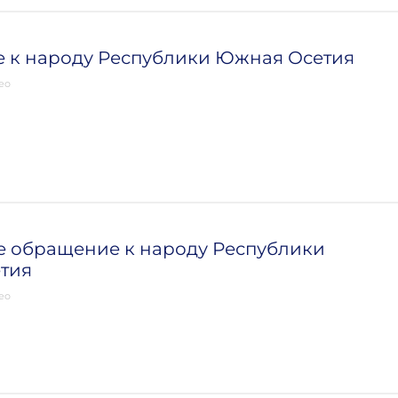
 к народу Республики Южная Осетия
ео
е обращение к народу Республики
тия
ео