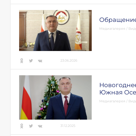
Обращение
Медиагалерея
/
Вид
23.06.2026
Новогодне
Южная Осе
Медиагалерея
/
Вид
31.12.2025