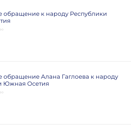
е обращение к народу Республики
тия
ео
 обращение Алана Гаглоева к народу
и Южная Осетия
ео