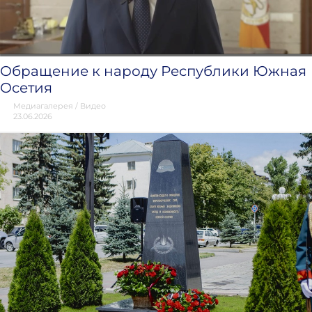
Обращение к народу Республики Южная
Осетия
Медиагалерея
/
Видео
23.06.2026