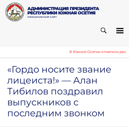
АДМИНИСТРАЦИЯ ПРЕЗИДЕНТА
РЕСПУБЛИКИ ЮЖНАЯ ОСЕТИЯ
ОФИЦИАЛЬНЫЙ САЙТ
ПОИСК
РУБ
В Южной Осетии отметили день В
«Гордо носите звание
лицеиста!» — Алан
Тибилов поздравил
выпускников с
последним звонком