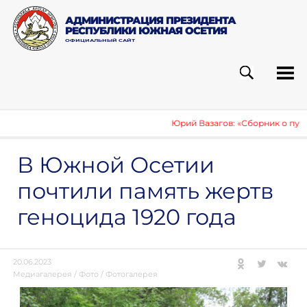
АДМИНИСТРАЦИЯ ПРЕЗИДЕНТА
РЕСПУБЛИКИ ЮЖНАЯ ОСЕТИЯ
ОФИЦИАЛЬНЫЙ САЙТ
ПОИСК
РУБ
Юрий Вазагов: «Сборник о публик
В Южной Осетии
почтили память жертв
геноцида 1920 года
20.06.2023
Медиагалерея
/
Фото
/
Фотогалерея