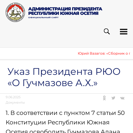
АДМИНИСТРАЦИЯ ПРЕЗИДЕНТА
РЕСПУБЛИКИ ЮЖНАЯ ОСЕТИЯ
ОФИЦИАЛЬНЫЙ САЙТ
ПОИСК
РУБ
Юрий Вазагов: «Сборник о пу
Указ Президента РЮО
«О Гучмазове А.Х.»
9.06.2025
Документы
1. В соответствии с пунктом 7 статьи 50
Конституции Республики Южная
Осетия освободить Гучмазова Алана