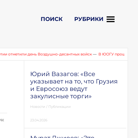
ПОИСК
РУБРИКИ
метили день Воздушно-десантных войск
—
В ЮОГУ прошел круглый с
Юрий Вазагов: «Все
указывает на то, что Грузия
и Евросоюз ведут
закулисные торги»
Новости
/
Публикации
23.04.2026