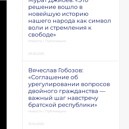
Мурат Джиоев: «Это
решение вошло в
новейшую историю
нашего народа как символ
воли и стремления к
свободе»
Новости
/
Публикации
29.05.2025
Вячеслав Гобозов:
«Соглашение об
урегулировании вопросов
двойного гражданства —
важный шаг навстречу
братской республики»
Новости
/
Публикации
19.04.2025