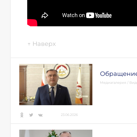
↑
Наверх
Обращение
Медиагалерея
/
Вид
23.06.2026