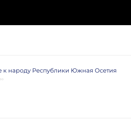
 к народу Республики Южная Осетия
ео