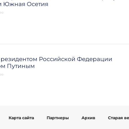
и Южная Осетия
ео
 Президентом Российской Федерации
м Путиным
ео
Карта сайта
Партнеры
Архив
Старая в