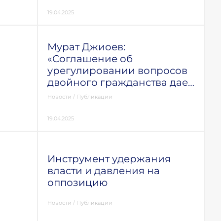
19.04.2025
Мурат Джиоев:
«Соглашение об
урегулировании вопросов
двойного гражданства дает
большие преимущества в
Новости
/
Публикации
двустороннем отношении»
19.04.2025
Инструмент удержания
власти и давления на
оппозицию
Новости
/
Публикации