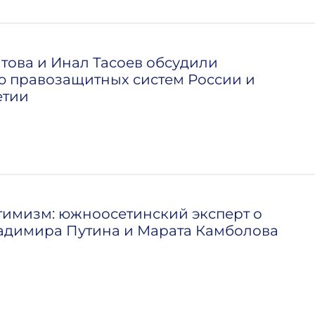
това и Инал Тасоев обсудили
 правозащитных систем России и
тии
тимизм: южноосетинский эксперт о
адимира Путина и Марата Камболова