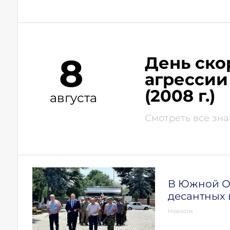
8
День ско
агрессии
(2008 г.)
августа
Смотреть все зн
В Южной О
десантных 
Новости