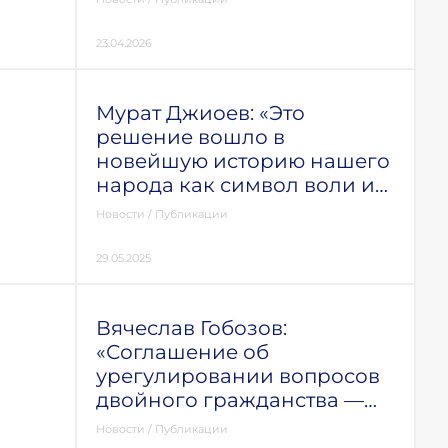
23.04.2026
Мурат Джиоев: «Это
решение вошло в
новейшую историю нашего
народа как символ воли и
стремления к свободе»
Новости
/
Публикации
29.05.2025
Вячеслав Гобозов:
«Соглашение об
урегулировании вопросов
двойного гражданства —
важный шаг навстречу
Новости
/
Публикации
братской республики»