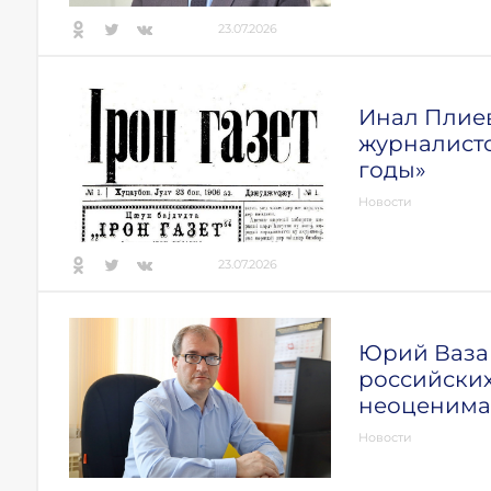
23.07.2026
Инал Плиев
журналист
годы»
Новости
23.07.2026
Юрий Вазаг
российских
неоценима
Новости