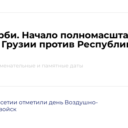
рби. Начало полномасшт
 Грузии против Республ
аменательные и памятные даты
сетии отметили день Воздушно-
войск