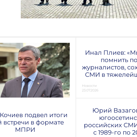
Инал Плиев: «
помнить п
журналистов, с
СМИ в тяжелей
Новости
23.07.2026
Юрий Вазагов
 Кочиев подвел итоги
югоосетинс
й встречи в формате
российских СМИ
МПРИ
с 1989-го по 