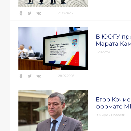
2.08.2026
В ЮОГУ про
Марата Ка
Новости
28.07.2026
Егор Кочиев
формате 
В мире
/
Новости