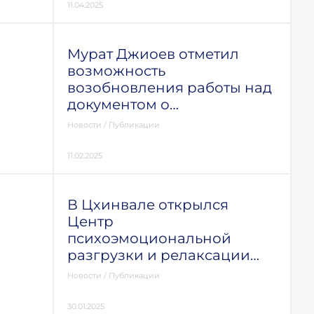
11.04.2025
Мурат Джиоев отметил
возможность
возобновления работы над
документом о
неприменении силы
Новости
/
Публикации
11.02.2025
В Цхинвале открылся
Центр
психоэмоциональной
разгрузки и релаксации
для детей и их родителей
Новости
/
Публикации
30.01.2025