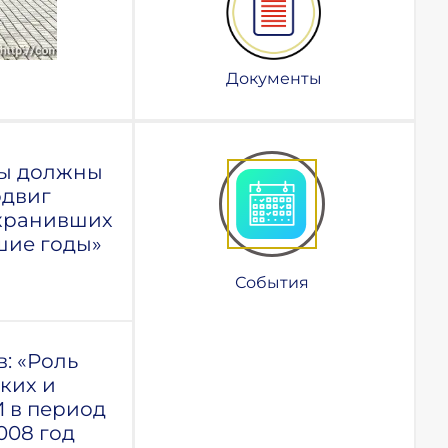
Документы
Мы должны
одвиг
охранивших
шие годы»
События
: «Роль
ких и
 в период
2008 год