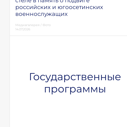
стеле в память о подвиге
российских и югоосетинских
военнослужащих
Медиагалерея
/
Фото
14.07.2026
Государственные
программы