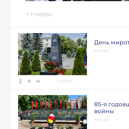
↑
Наверх
День миро
Фото дня
14.07.2026
85-я годов
войны
Фото дня