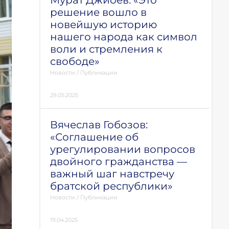
Мурат Джиоев: «Это
решение вошло в
новейшую историю
нашего народа как символ
воли и стремления к
свободе»
Новости
/
Публикации
29.05.2025
Вячеслав Гобозов:
«Соглашение об
урегулировании вопросов
двойного гражданства —
важный шаг навстречу
братской республики»
Новости
/
Публикации
19.04.2025