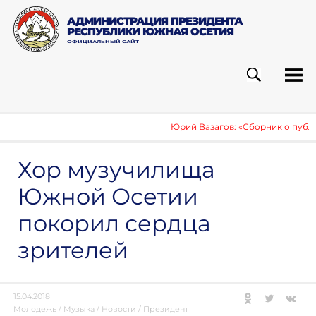
АДМИНИСТРАЦИЯ ПРЕЗИДЕНТА
РЕСПУБЛИКИ ЮЖНАЯ ОСЕТИЯ
ОФИЦИАЛЬНЫЙ САЙТ
ПОИСК
РУБ
Юрий Вазагов: «Сборник о публика
Хор музучилища
Южной Осетии
покорил сердца
зрителей
15.04.2018
Молодежь
/
Музыка
/
Новости
/
Президент