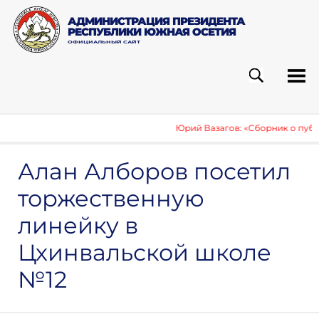
АДМИНИСТРАЦИЯ ПРЕЗИДЕНТА
РЕСПУБЛИКИ ЮЖНАЯ ОСЕТИЯ
ОФИЦИАЛЬНЫЙ САЙТ
ПОИСК
РУБ
Юрий Вазагов: «Сборник о публик
Алан Алборов посетил
торжественную
линейку в
Цхинвальской школе
№12