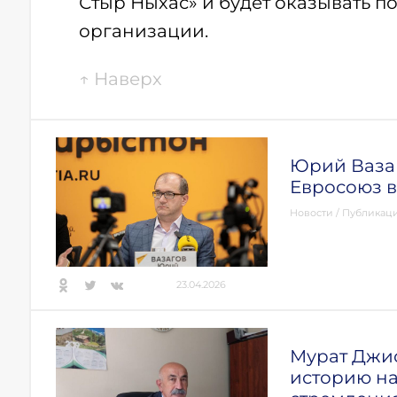
Стыр Ныхас» и будет оказывать 
организации.
↑
Наверх
Юрий Вазаго
Евросоюз в
Новости
/
Публикац
23.04.2026
Мурат Джио
историю на