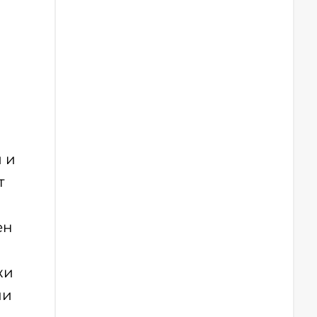
 и
т
ен
жи
ли