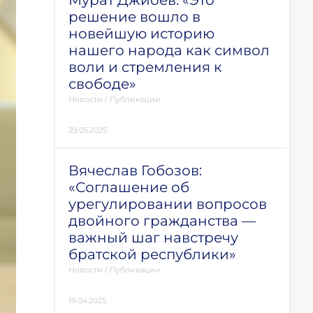
Мурат Джиоев: «Это
решение вошло в
новейшую историю
нашего народа как символ
воли и стремления к
свободе»
Новости
/
Публикации
29.05.2025
Вячеслав Гобозов:
«Соглашение об
урегулировании вопросов
двойного гражданства —
важный шаг навстречу
братской республики»
Новости
/
Публикации
19.04.2025