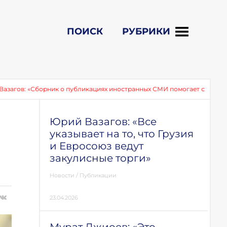
ПОИСК
РУБРИКИ
рник о публикациях иностранных СМИ помогает сохранить память о со
Юрий Вазагов: «Все
указывает на то, что Грузия
и Евросоюз ведут
закулисные торги»
Новости
/
Публикации
23.04.2026