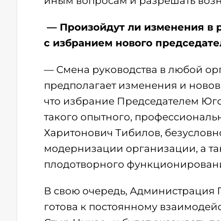
иным вопросам и разрешать воз
— Произойдут ли изменения в р
с избранием нового председате
— Смена руководства в любой орг
предполагает изменения и нововв
что избрание Председателем Юго
такого опытного, профессиональн
Харитонович Тибилов, безусловно
модернизации организации, а та
плодотворного функционировани
В свою очередь, Администрация
готова к постоянному взаимодей