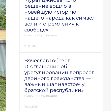
Мурат Джиоев: «Это
решение вошло в
новейшую историю
нашего народа как символ
воли и стремления к
свободе»
Новости
/
Публикации
29.05.2025
Вячеслав Гобозов:
«Соглашение об
урегулировании вопросов
двойного гражданства —
важный шаг навстречу
братской республики»
Новости
/
Публикации
19.04.2025