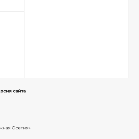
ерсия сайта
жная Осетия»