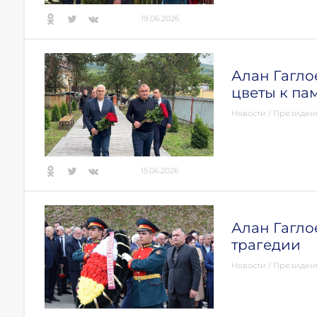
19.06.2026
Алан Гагло
цветы к па
Новости
/
Президен
15.06.2026
Алан Гагло
трагедии
Новости
/
Президен