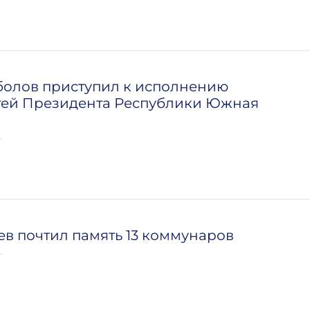
болов приступил к исполнению
тей Президента Республики Южная
т
ев почтил память 13 коммунаров
т