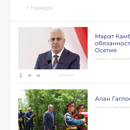
↑
Наверх
Марат Кам
обязаннос
Осетия
Новости
/
Президен
23.06.2026
Алан Гагло
Новости
/
Президен