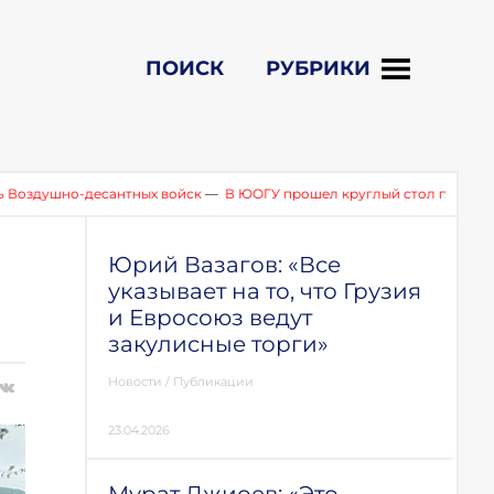
ПОИСК
РУБРИКИ
о-десантных войск
—
В ЮОГУ прошел круглый стол по итогам встре
Юрий Вазагов: «Все
указывает на то, что Грузия
и Евросоюз ведут
закулисные торги»
Новости
/
Публикации
23.04.2026