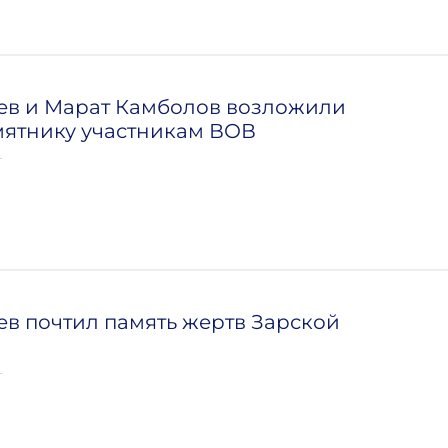
ев и Марат Камболов возложили
мятнику участникам ВОВ
т
ев почтил память жертв Зарской
т