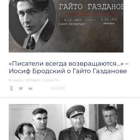
«Писатели всегда возвращаются…» –
Иосиф Бродский о Гайто Газданове
В мире
/
История
/
Новости
6.12.2021