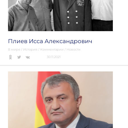
Плиев Исса Александрович
В мире
/
История
/
Комментарии
/
Новости
30.11.2021