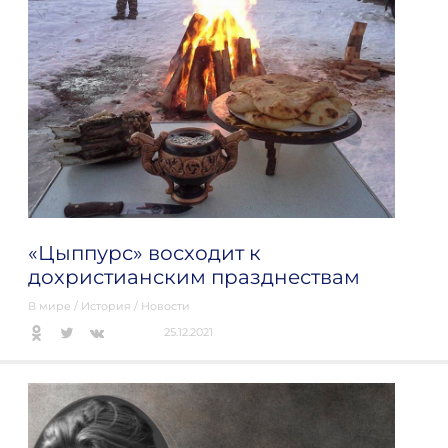
«Цыппурс» восходит к
дохристианским празднествам
В мире
/
История
/
Новости
25.12.2021