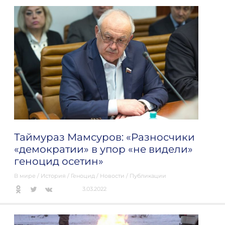
Таймураз Мамсуров: «Разносчики
«демократии» в упор «не видели»
геноцид осетин»
В мире
/
История
/
Геноцид
/
Новости
/
Публикации
3.03.2022