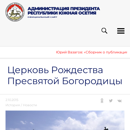
АДМИНИСТРАЦИЯ ПРЕЗИДЕНТА
РЕСПУБЛИКИ ЮЖНАЯ ОСЕТИЯ
ОФИЦИАЛЬНЫЙ САЙТ
ПОИСК
РУБ
Юрий Вазагов: «Сборник о публикациях ино
Церковь Рождества
Пресвятой Богородицы
2.10.2015
История
/
Новости