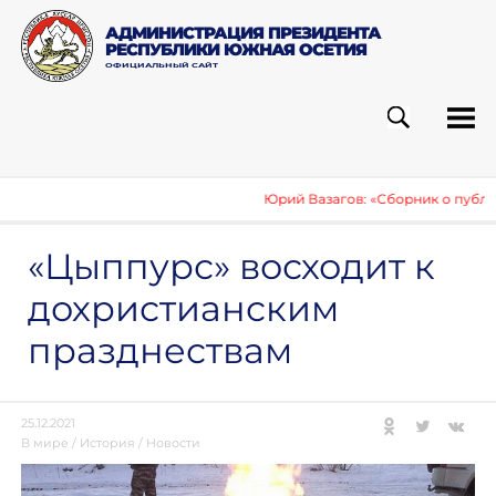
АДМИНИСТРАЦИЯ ПРЕЗИДЕНТА
РЕСПУБЛИКИ ЮЖНАЯ ОСЕТИЯ
ОФИЦИАЛЬНЫЙ САЙТ
ПОИСК
РУБ
Юрий Вазагов: «Сборник о публикац
«Цыппурс» восходит к
дохристианским
празднествам
25.12.2021
В мире
/
История
/
Новости