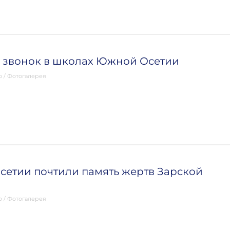
 звонок в школах Южной Осетии
о
/
Фотогалерея
етии почтили память жертв Зарской
о
/
Фотогалерея