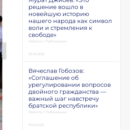
Мурат Джиоев: «Это
решение вошло в
новейшую историю
нашего народа как символ
воли и стремления к
свободе»
Новости
/
Публикации
29.05.2025
Вячеслав Гобозов:
«Соглашение об
урегулировании вопросов
двойного гражданства —
важный шаг навстречу
братской республики»
Новости
/
Публикации
19.04.2025