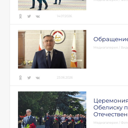
14.07.2026
Обращение
Медиагалерея
/
Вид
23.06.2026
Церемония 
Обелиску 
Отечестве
Медиагалерея
/
Фот