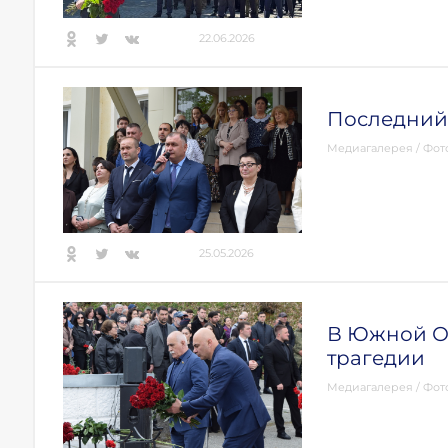
22.06.2026
Последний
Медиагалерея
/
Фот
25.05.2026
В Южной Ос
трагедии
Медиагалерея
/
Фот