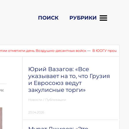
ПОИСК
РУБРИКИ
или день Воздушно-десантных войск
—
В ЮОГУ прошел круглый стол
Юрий Вазагов: «Все
указывает на то, что Грузия
и Евросоюз ведут
закулисные торги»
Новости
/
Публикации
23.04.2026