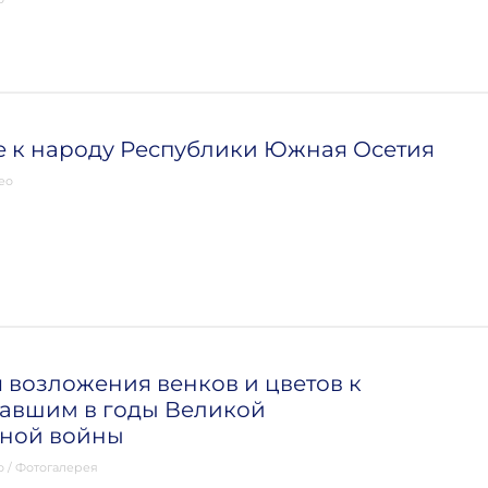
 к народу Республики Южная Осетия
ео
возложения венков и цветов к
павшим в годы Великой
нной войны
о
/
Фотогалерея