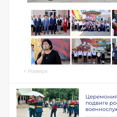
↑
Наверх
Церемония 
подвиге ро
военнослу
Медиагалерея
/
Фот