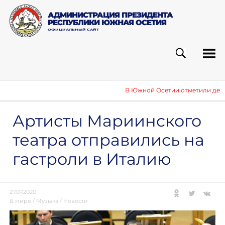
АДМИНИСТРАЦИЯ ПРЕЗИДЕНТА
РЕСПУБЛИКИ ЮЖНАЯ ОСЕТИЯ
ОФИЦИАЛЬНЫЙ САЙТ
ПОИСК
РУБ
В Южной Осетии отметили день В
Артисты Мариинского
театра отправились на
гастроли в Италию
27.07.2020
В мире
/
Музыка
/
Новости