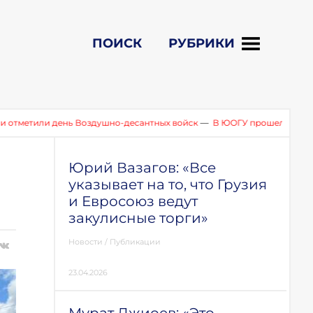
ПОИСК
РУБРИКИ
нь Воздушно-десантных войск
—
В ЮОГУ прошел круглый стол по ит
Юрий Вазагов: «Все
указывает на то, что Грузия
и Евросоюз ведут
закулисные торги»
Новости
/
Публикации
23.04.2026