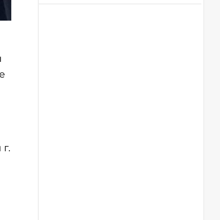
ы
е
г.