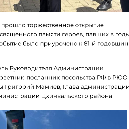
 прошло торжественное открытие
священного памяти героев, павших в год
обытие было приурочено к 81-й годовщин
ель Руководителя Администрации
оветник-посланник посольства РФ в РЮО
ы Григорий Мамиев, Глава администрации 
дминистрации Цхинвальского района