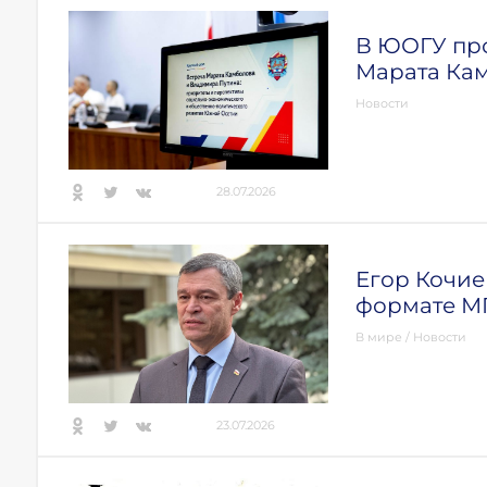
В ЮОГУ про
Марата Ка
Новости
28.07.2026
Егор Кочиев
формате 
В мире
/
Новости
23.07.2026