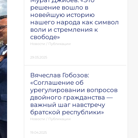
Мурат Джиоев: «Это
решение вошло в
новейшую историю
нашего народа как символ
воли и стремления к
свободе»
Новости
/
Публикации
29.05.2025
Вячеслав Гобозов:
«Соглашение об
урегулировании вопросов
двойного гражданства —
важный шаг навстречу
братской республики»
Новости
/
Публикации
19.04.2025