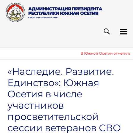
АДМИНИСТРАЦИЯ ПРЕЗИДЕНТА
РЕСПУБЛИКИ ЮЖНАЯ ОСЕТИЯ
ОФИЦИАЛЬНЫЙ САЙТ
ПОИСК
РУБ
В Южной Осетии отметили де
«Наследие. Развитие.
Единство»: Южная
Осетия в числе
участников
просветительской
сессии ветеранов СВО