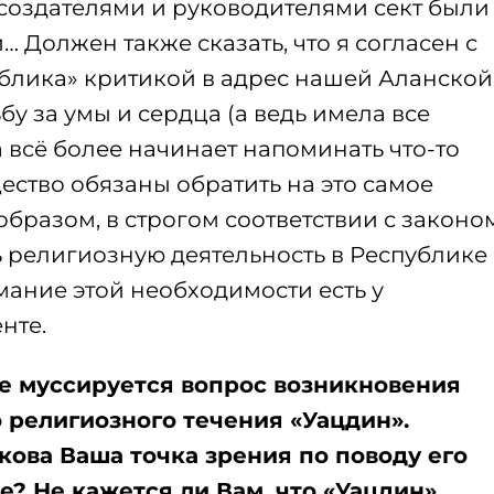
 создателями и руководителями сект были
 Должен также сказать, что я согласен с
блика» критикой в адрес нашей Аланской
у за умы и сердца (а ведь имела все
 всё более начинает напоминать что-то
щество обязаны обратить на это самое
разом, в строгом соответствии с законом
ть религиозную деятельность в Республике
ание этой необходимости есть у
нте.
е муссируется вопрос возникновения
о религиозного течения «Уацдин».
кова Ваша точка зрения по поводу его
е? Не кажется ли Вам, что «Уацдин»