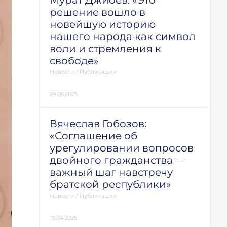
Мурат Джиоев: «Это
решение вошло в
новейшую историю
нашего народа как символ
воли и стремления к
свободе»
Новости
/
Публикации
29.05.2025
Вячеслав Гобозов:
«Соглашение об
урегулировании вопросов
двойного гражданства —
важный шаг навстречу
братской республики»
Новости
/
Публикации
19.04.2025