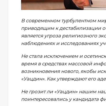
В современном турбулентном мир
приводящим к дестабилизации о
является угроза религиозного экс
наблюдениях и исследованиях уч
Не стала исключением и осетинск
время в средствах массовой инф
возникновения нового, якобы иск
«Уацдин». Как утверждают его адепт
Не грозит ли «Уацдин» нашим на
поинтересовались у
кандидата фи