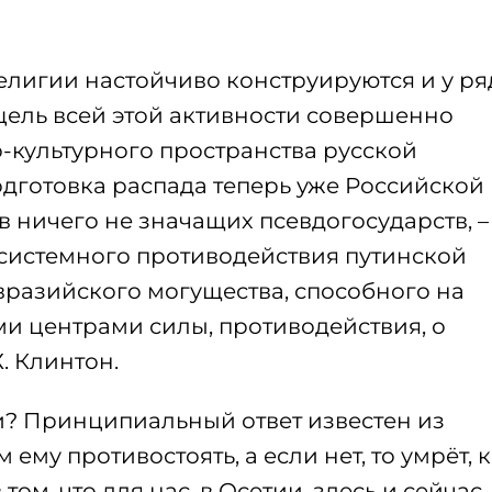
елигии настойчиво конструируются и у ря
цель всей этой активности совершенно
-культурного пространства русской
готовка распада теперь уже Российской
 ничего не значащих псевдогосударств, – 
 системного противодействия путинской
разийского могущества, способного на
и центрами силы, противодействия, о
. Клинтон.
тии? Принципиальный ответ известен из
м ему противостоять, а если нет, то умрёт, 
ом, что для нас, в Осетии, здесь и сейчас,