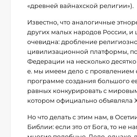
«древней вайнахской религии»).
Известно, что аналогичные этнор
других малых народов России, и 
очевидна: дробление религиозно
цивилизационной платформы, под
Федерации на несколько десятков
е. мы имеем дело с проявлением
программе создания большого ев
равных конкурировать с мировым
котором официально объявляла Х
Но что делать с этим нам, в Осе
Библии: если это от Бога, то не на
многие подобные. Дело, однако, в т