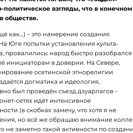
-политическое взгляды, что в конечном
в обществе.
щё как…) – это намерение создания
На Юге попытки установления культа-
ка, провалились: народ быстро разобрался
её инициаторам в доверии. На Севере,
руирование осетинской этнорелигии
здаётся догматика и идеология,
вно был проведён съезд дзуарлагов –
ернет-сетях идёт интенсивное
сти (в скобках замечу, что хотя я не
ения, но всё же обращаю внимание колле
о-то не заметно такой активности по создан