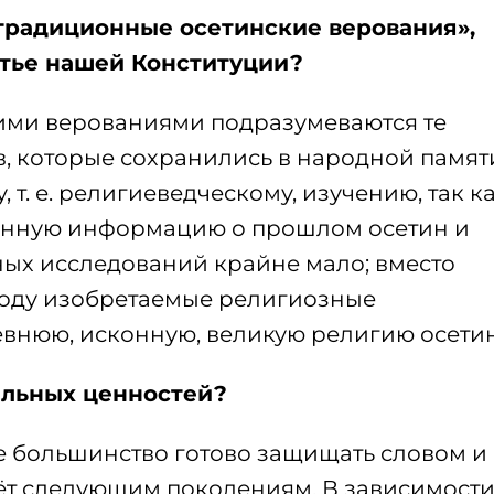
«традиционные осетинские верования»,
татье нашей Конституции?
ми верованиями подразумеваются те
в, которые сохранились в народной памят
 т. е. религиеведческому, изучению, так к
ценную информацию о прошлом осетин и
ных исследований крайне мало; вместо
 ходу изобретаемые религиозные
евнюю, исконную, великую религию осетин
альных ценностей?
е большинство готово защищать словом и
аёт следующим поколениям. В зависимост