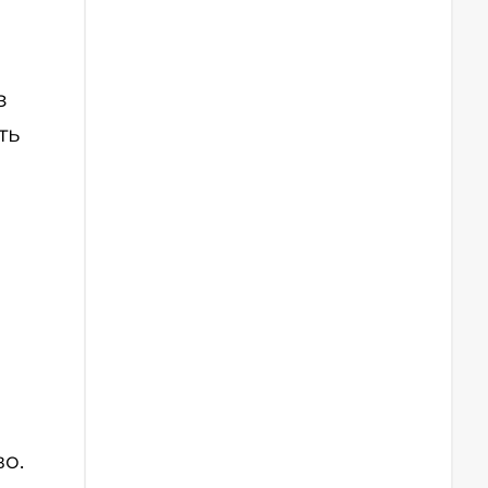
з
ть
о.