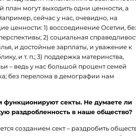
 план могут выходить одни ценности, а
Например, сейчас у нас, очевидно, на
е ценности: 1) воссоединение Осетии, бе
 перспективы; 2) социальная справедливос
лья, и достойные зарплаты, и уважение к
ику, и т. п.; 3) поддержка материнства,
ьи – ведь у нас большой процент семей
ка; без перелома в демографии нам
 функционируют секты. Не думаете ли
екую раздробленность в наше общество?
ется созданием сект – раздробить обществ