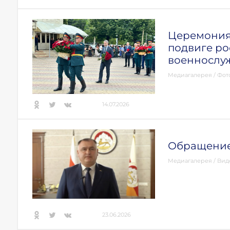
Церемония 
подвиге ро
военнослу
Медиагалерея
/
Фот
14.07.2026
Обращение
Медиагалерея
/
Вид
23.06.2026