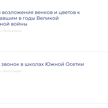
возложения венков и цветов к
павшим в годы Великой
нной войны
о
/
Фотогалерея
 звонок в школах Южной Осетии
о
/
Фотогалерея