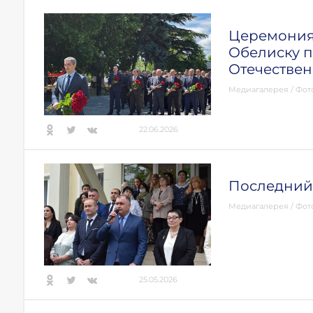
Церемония 
Обелиску 
Отечестве
Медиагалерея
/
Фот
22.06.2026
Последний
Медиагалерея
/
Фот
25.05.2026