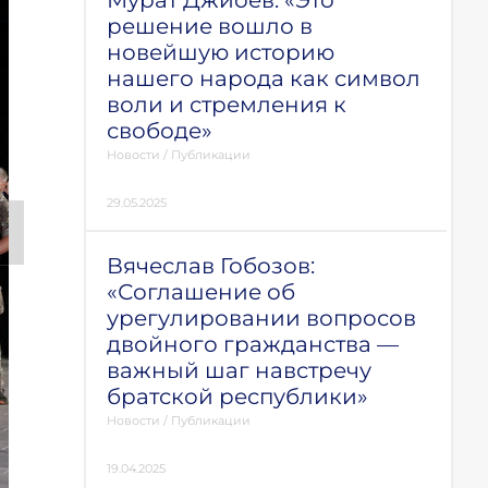
Мурат Джиоев: «Это
решение вошло в
новейшую историю
нашего народа как символ
воли и стремления к
свободе»
Новости
/
Публикации
29.05.2025
Вячеслав Гобозов:
«Соглашение об
урегулировании вопросов
двойного гражданства —
важный шаг навстречу
братской республики»
Новости
/
Публикации
19.04.2025