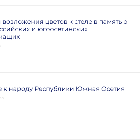
возложения цветов к стеле в память о
ссийских и югоосетинских
жащих
о
 к народу Республики Южная Осетия
ео