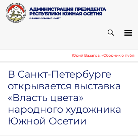
АДМИНИСТРАЦИЯ ПРЕЗИДЕНТА
РЕСПУБЛИКИ ЮЖНАЯ ОСЕТИЯ
ОФИЦИАЛЬНЫЙ САЙТ
ПОИСК
РУБ
Юрий Вазагов: «Сборник о публикаци
В Санкт-Петербурге
открывается выставка
«Власть цвета»
народного художника
Южной Осетии