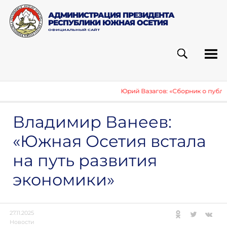
АДМИНИСТРАЦИЯ ПРЕЗИДЕНТА
РЕСПУБЛИКИ ЮЖНАЯ ОСЕТИЯ
ОФИЦИАЛЬНЫЙ САЙТ
ПОИСК
РУБ
Юрий Вазагов: «Сборник о публикаци
Владимир Ванеев:
«Южная Осетия встала
на путь развития
экономики»
27.11.2025
Новости