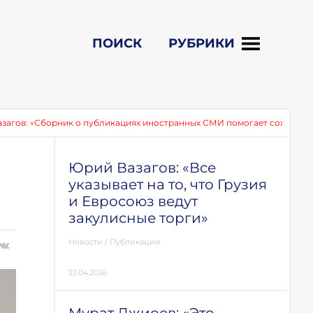
ПОИСК
РУБРИКИ
ик о публикациях иностранных СМИ помогает сохранить память о соб
й
Юрий Вазагов: «Все
указывает на то, что Грузия
и Евросоюз ведут
закулисные торги»
Новости
/
Публикации
23.04.2026