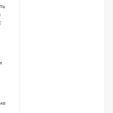
ть
м
с
о
и
ия