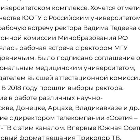
ниверситетском комплексе. Хочется отмети
честве ЮОГУ с Российским университето
рабочую встречу ректора Вадима Тедеева 
ионной комиссии Минобразования РФ
лась рабочая встреча с ректором МГУ
овничьим. Было подписано соглашение 
иональным медицинским университетом,
едателем высшей аттестационной комисси
В 2018 году прошли выборы ректора.
е в работе различных научно-
ве, Донецке, Арцахе, Владикавказе и др.
е с директором телекомпании «Осетия –
-ТВ с этим каналом. Впервые Южная Осет
ковый формат вещания Триколор ТВ.