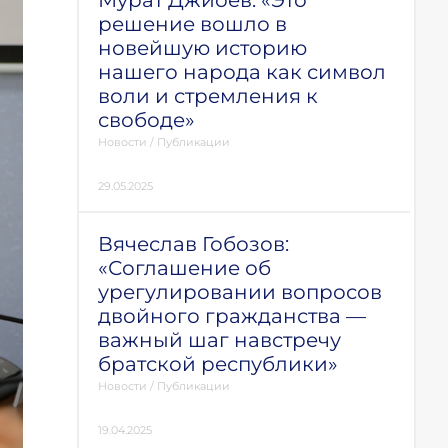
Мурат Джиоев: «Это
решение вошло в
новейшую историю
нашего народа как символ
воли и стремления к
свободе»
Новости
/
Публикации
29.05.2025
Вячеслав Гобозов:
«Соглашение об
урегулировании вопросов
двойного гражданства —
важный шаг навстречу
братской республики»
Новости
/
Публикации
19.04.2025