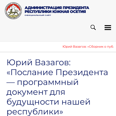
АДМИНИСТРАЦИЯ ПРЕЗИДЕНТА
РЕСПУБЛИКИ ЮЖНАЯ ОСЕТИЯ
ОФИЦИАЛЬНЫЙ САЙТ
ПОИСК
РУБ
Юрий Вазагов: «Сборник о публика
Юрий Вазагов:
«Послание Президента
— программный
документ для
будущности нашей
республики»