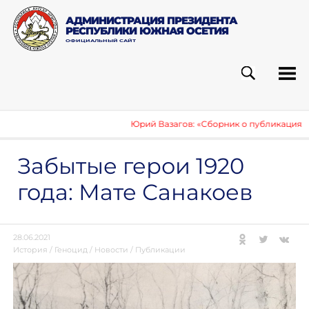
АДМИНИСТРАЦИЯ ПРЕЗИДЕНТА
РЕСПУБЛИКИ ЮЖНАЯ ОСЕТИЯ
ОФИЦИАЛЬНЫЙ САЙТ
ПОИСК
РУБ
Юрий Вазагов: «Сборник о публикациях инос
Забытые герои 1920
года: Мате Санакоев
28.06.2021
История
/
Геноцид
/
Новости
/
Публикации